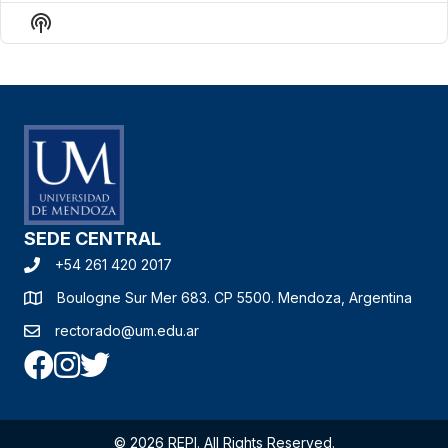
anterior
la
epis
Mostrar
lista
La
de
Información
episodios
Del
Pódcast
SEDE CENTRAL
+54 261 420 2017
Boulogne Sur Mer 683. CP 5500. Mendoza, Argentina
rectorado@um.edu.ar
© 2026 REPI. All Rights Reserved.