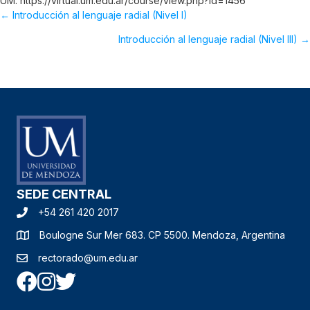
UM: https://virtual.um.edu.ar/course/view.php?id=1456
← Introducción al lenguaje radial (Nivel I)
POSTS
Introducción al lenguaje radial (Nivel III) →
NAVIGATION
SEDE CENTRAL
+54 261 420 2017
Boulogne Sur Mer 683. CP 5500. Mendoza, Argentina
rectorado@um.edu.ar