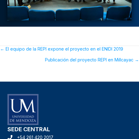
← El equipo de la REPI expone el proyecto en el ENIDI 2019
POSTS
Publicación del proyecto REPI en Millcayac →
NAVIGATION
SEDE CENTRAL
+54 261 420 2017